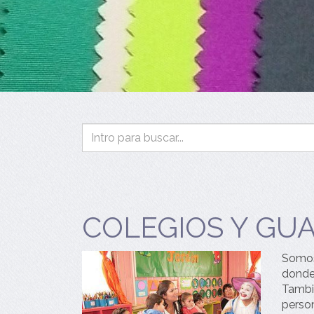
COLEGIOS Y GU
Somos 
donde 
Tambi
person