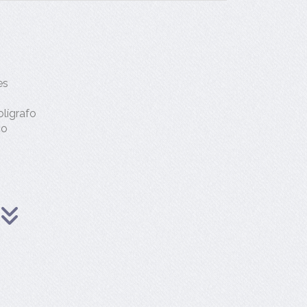
es
olígrafo
co