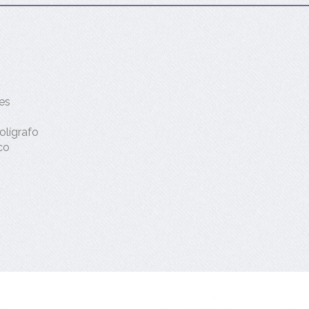
es
olígrafo
co